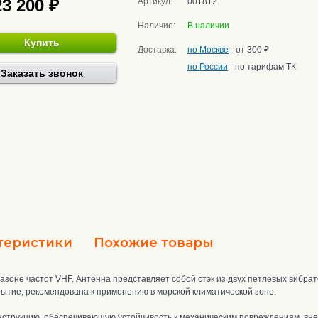
23 200 ₽
Артикул:
001812
Наличие:
В наличии
Купить
Доставка:
по Москве
- от 300 ₽
по России
- по тарифам ТК
Заказать звонок
теристики
Похожие товары
азоне частот VHF. Антенна представляет собой стэк из двух петлевых вибра
ытие, рекомендована к применению в морской климатической зоне.
нструкцию
, о
беспечивающую устойчивость к механическим повреждениям, вн