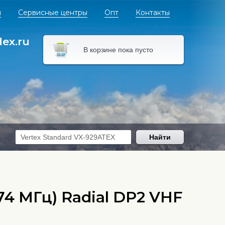
я
Сервисные центры
Опт
Контакты
dex.ru
В корзине пока пусто
Найти
4 МГц) Radial DP2 VHF