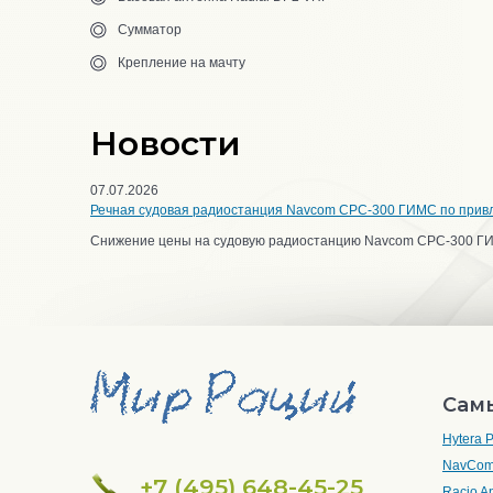
Сумматор
Крепление на мачту
Новости
07.07.2026
Речная судовая радиостанция Navcom CPC-300 ГИМС по прив
Снижение цены на судовую радиостанцию Navcom CPC-300 Г
Сам
Hytera
NavCom
+7 (495) 648-45-25
Racio A