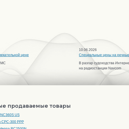
10.06.2026
лекательной цене
Специальные цены на речны
ИМС
В разгар судоходства Интерн
на радиостанции Navcom
ые продаваемые товары
 PNC360S US
 CPC-300 PPP
ntenna RC2500N