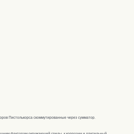
торов Пистолькорса скоммутированные через сумматор.
ешним факторам окружающей среды, к коррозии и длительный