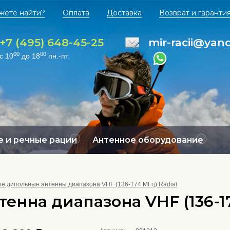
жете найти?
Оплата
Доставка
Возврат и гаранти
+7 (495) 648-45-25
mir-racii@yan
00
00
с 10
до 18
пн.-пт.
 и речные рации
Антенное оборудование
е дипольные антенны диапазона VHF (136-174 МГц) Radial
енна диапазона VHF (136-17