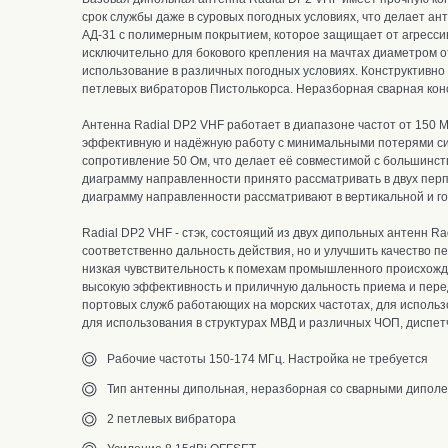
срок службы даже в суровых погодных условиях, что делает а
АД-31 с
полимерным покрытием, которое защищает от агресси
исключительно для бокового крепления на мачтах диаметром от
использование в различных погодных условиях.
Конструктивно
петлевых вибраторов Пистолькорса.
Неразборная сварная конс
Антенна Radial DP2 VHF работает в диапазоне частот от 150 М
эффективную и надёжную работу с минимальными потерями сигн
сопротивление 50 Ом, что делает её совместимой с большинс
диаграмму направленности принято рассматривать в двух перпен
диаграмму направленности рассматривают в вертикальной и го
Radial DP2 VHF -
стэк, состоящий из двух дипольных антенн Ra
соответственно дальность действия, но и улучшить качество п
низкая чувствительность к помехам промышленного происхожд
высокую эффективность и приличную дальность приема и пере
портовых служб работающих на морских частотах, для исполь
для использования в структурах МВД и различных ЧОП, диспет
Рабочие частоты 150-174 МГц. Настройка не требуется
Тип антенны дипольная, неразборная со сварными дипол
2 петлевых вибратора