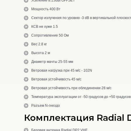
Усиление 8.15dBi OFFSET
Мощность 400 Вт
Сектор излучения по уровню -3 dB в вертикальной плоскост
КСВ не хуже 1.5
Сопротивление 50 Ом
Вес 2.8 кг
Высота 2 м
Диаметр мачты 25-55 мм
Ветровая нагрузка при 45 м/с - 102N
Ветровая устойчивость 45 м/с
Ветровая устойчивость при облединении 28 м/с
Температура эксплуатации от -50 градусов до +50 градусов
Разъем N-гнездо
Комплектация Radial 
Базовая антенна Radial DP2 VHF