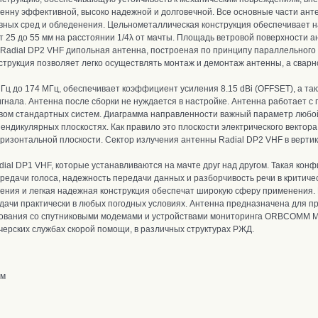
нтенну эффективной, высоко надежной и долговечной. Все основные части ан
вных сред и обледенения. Цельнометаллическая конструкция обеспечивает 
 25 до 55 мм на расстоянии 1/4λ от мачты.
П
лощадь ветровой поверхности ант
 Radial DP2 VHF дипольная антенна, построеная по принципу параллельног
трукция позволяет легко осуществлять монтаж и демонтаж антенны, а свар
Гц до 174 МГц, обеспечивает коэффициент усиления 8.15 dBi (OFFSET), а так
ала. Антенна после сборки не нуждается в настройке. Антенна работает с 
твом стандартных систем.
Диаграмма направленности важный параметр любой 
дикулярных плоскостях. Как правило это плоскости электрического вектора (
ризонтальной плоскости. С
ектор излучения антенны Radial DP2 VHF в вертик
dial DP1 VHF, которые устанавливаются на мачте друг над другом. Такая кон
ередачи голоса, надежность передачи данных и разборчивость речи в критиче
ения и легкая надежная конструкция обеспечат широкую сферу применения. 
дачи практически в любых погодных условиях.
Антенна предназначена для пр
зования со спутниковыми модемами и устройствами мониторинга
ORBCOMM M2M
черских службах скорой помощи, в различных структурах РЖД.
ем