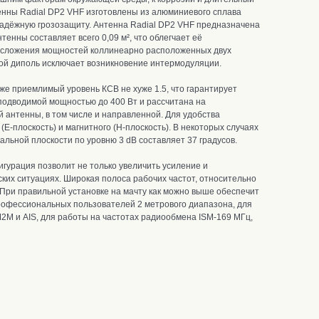
тенны Radial DP2 VHF
и
зготовлены из алюминиевого сплава
надёжную грозозащиту.
Антенна Radial DP2 VHF предназначена
енны составляет всего 0,09 м², что облегчает её
о сложения мощностей коллинеарно расположенных д
вух
ной диполь исключает возникновение интермодуляции.
же приемлимый уровень КСВ не хуже 1.5, что гарантирует
подводимой мощностью до 400 Вт и рассчитана на
антенны, в том числе и направленной. Для удобства
E-плоскость) и магнитного (H-плоскость). В некоторых случаях
альной плоскости по уровню 3 dB составляет 37 градусов.
фигурация позволит
не только увеличить усиление и
ских ситуациях.
Широкая полоса рабочих частот, относительно
При правильной установке на мачту как можно выше обеспечит
офессиональных пользователей 2 метрового диапазона, для
 и AIS, для работы на частотах радиообмена ISM-169 МГц,