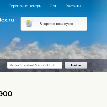
я
Сервисные центры
Опт
Контакты
dex.ru
В корзине пока пусто
Найти
900