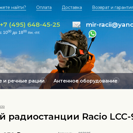
жете найти?
Оплата
Доставка
Возврат и гаранти
+7 (495) 648-45-25
mir-racii@yan
00
00
с 10
до 18
пн.-пт.
 и речные рации
Антенное оборудование
cio
й радиостанции Racio LCC-