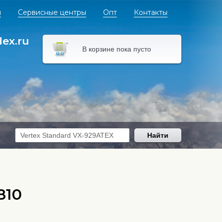
я
Сервисные центры
Опт
Контакты
dex.ru
В корзине пока пусто
Найти
810