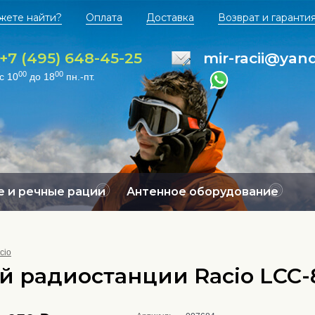
жете найти?
Оплата
Доставка
Возврат и гаранти
+7 (495) 648-45-25
mir-racii@yan
00
00
с 10
до 18
пн.-пт.
 и речные рации
Антенное оборудование
cio
й радиостанции Racio LCC-