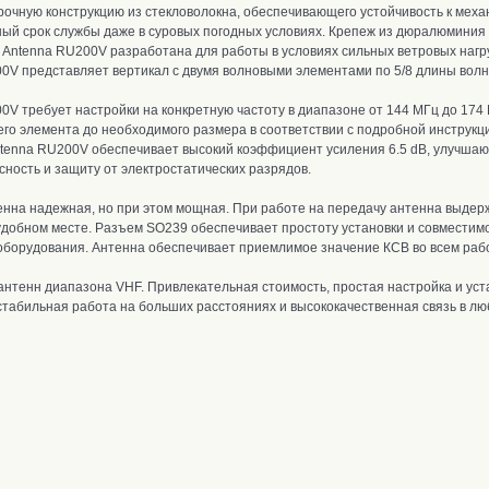
прочную
конструкцию ​​из стекловолокна
, о
беспечивающего
устойчивость к мех
ый срок службы даже в суровых погодных условиях. Крепеж из дюралюминия 
o Antenna RU200V
разработана для работы в условиях сильных ветровых нагру
00V представляет вертикал с двумя волновыми элементами по 5/8 длины вол
200V
требует настройки
на конкретную частоту в диапазоне
от 144 МГц до 174
го элемента до необходимого размера в соответствии с подробной инструкц
tenna RU200V обеспечивает высокий коэффициент усиления 6.5 dB, улучшающ
ность и защиту от электростатических разрядов.
енна надежная, но при этом мощная.
При работе на передачу антенна выдер
удобном месте. Р
азъем
SO239 обеспечивает простоту установки и совместим
оборудования. А
нтенна обеспечивает приемлимое значение КСВ во всем раб
нтенн диапазона VHF. Привлекательная стоимость, простая настройка и уст
стабильная работа на больших расстояниях и высококачественная связь в лю