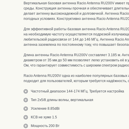
Вертикальная базовая антенна Racio Antenna RU200V
имеет 
среды. Конструкция антенны прочная и обеспечивает длительн
делает антенну высоконадежной и долговечной. Антенна Raci
погодных условиях. Конструктивно а
нтенна Racio Antenna RU2
Для эффективной работы базовая антенна Racio Antenna RU
на необходимую частоту осуществляется подрезкой излучающе
любительской радиосвязи от 144 до 146 МГц.
Антенна Racio An
антенна заземлена по постоянному току, что повышает безопас
Длина антенны Racio Antenna RU200V составляет 3.185 м. Ант
диаметром от 35 мм до 50 мм позволяет легко установить её в 
Ом, что гарантирует совместимость с широким спектром радио
Racio Antenna RU200V
одна из наиболее популярных базовых а
подходит для пользователей, которым требуется надёжность, 
Частотный диапазон 144-174 МГц. Требуется настройка
Тип 2х5/8 длины волны, вертикальная
Усиление 8.85dBi
КСВ не хуже 1.5
Мощность 200 Вт