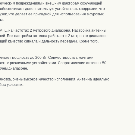
аническим повреждениям и внешним факторам окружающей
обеспечивает дополнительную устойчивость к коррозии, что
зок, что делает её пригодной для использования в суровых
ны.
 МГц, на частотах 2 метрового диапазона.
Н
астройка антенны
ией.
Без настройки антенна работает в 2 метровом диапазоне
ий качество сигнала и дальность передачи. К
роме того,
живает мощность до 200 Вт.
Совместимость с мачтами
ость с различными устройствами.
С
опротивление антенны 50
очем диапазоне.
ановка, очень высокое качество исполнения. Антенна
и
деально
бых условиях.