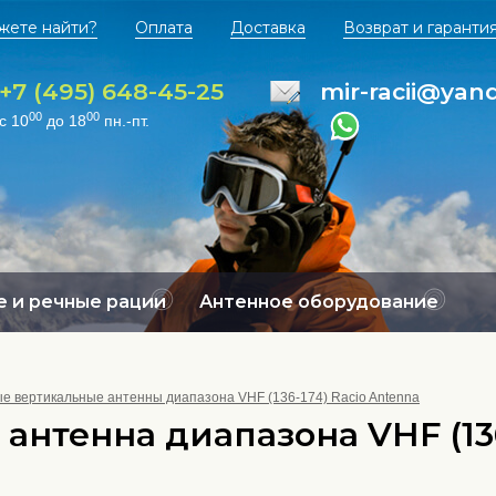
жете найти?
Оплата
Доставка
Возврат и гаранти
+7 (495) 648-45-25
mir-racii@yan
00
00
с 10
до 18
пн.-пт.
 и речные рации
Антенное оборудование
е вертикальные антенны диапазона VHF (136-174) Racio Antenna
антенна диапазона VHF (136