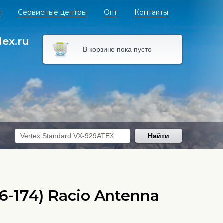
я
Сервисные центры
Опт
Контакты
dex.ru
В корзине пока пусто
Найти
-174) Racio Antenna