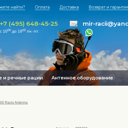
жете найти?
Оплата
Доставка
Возврат и гаранти
+7 (495) 648-45-25
mir-racii@yan
00
00
с 10
до 18
пн.-пт.
 и речные рации
Антенное оборудование
00 Racio Antenna