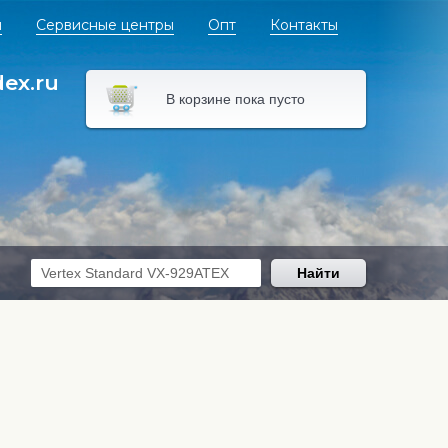
я
Сервисные центры
Опт
Контакты
dex.ru
В корзине пока пусто
Найти