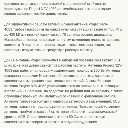
прочностью, а также очень высокой коррозионной стойкостью
.
Конструктивно Project N2V-4063 автомобильная антенна с одним
волновым элементом 5/8 длины волны.
Для эффективной работы автомобильная антенна Project N2V-
4063
требует настройки
на конкретную частоту в диапазоне
от 406 МГц
до 430 МГц, в нижней части частот 70 сантиметрового диапазона.
Н
астройка антенны производится путем изменения длины штыревого
элемента. В комплект антенны входит схема, показывающая, как
настроить излучатель на требуемую рабочую частоту
.
Длина антенны Project N2V-4063 в заводской поставке составляет 0.51
м, но конечная длина зависит от рабочей частоты
.
Ан
тенна Project N2V-
4063 при работе на передачу выдерживает мощность 100 Вт. А
нтенна
оснащена разъемом N-штекер, обеспечивая простоту установки и
совместимость с различными типами креплений
. А
втомобильная
антенна Project N2V-4063 устанавливается на автомобиль с помощью
креплений на багажник, на водосток, на рейлинг или на зеркало, а также
с помощью врезных или магнитных оснований с креплением N-типа.
Антенне т
ребуется контакт с корпусом автомобиля (заземление)
.
КСВ
антенны зависит от расположения антенны. П
оэтому после установки
антенны требуется настройка, которая обеспечит вам минимальный
уровень КСВ.
С
опротивление антенны 50 Ом, что гарантирует
совместимость с широким спектром радиооборудования.