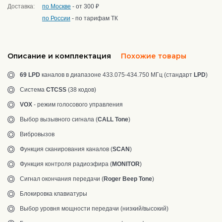
Доставка:
по Москве
- от 300 ₽
по России
- по тарифам ТК
Описание и комплектация
Похожие товары
69 LPD
каналов в диапазоне 433.075-434.750 МГц (стандарт
LPD
)
Система
CTCSS
(38 кодов)
VOX
- режим голосового управления
Выбор вызывного сигнала (
CALL Tone
)
Вибровызов
Функция сканирования каналов (
SCAN
)
Функция контроля радиоэфира (
MONITOR
)
Сигнал окончания передачи (
Roger Beep Tone
)
Блокировка клавиатуры
Выбор уровня мощности передачи (низкий/высокий)