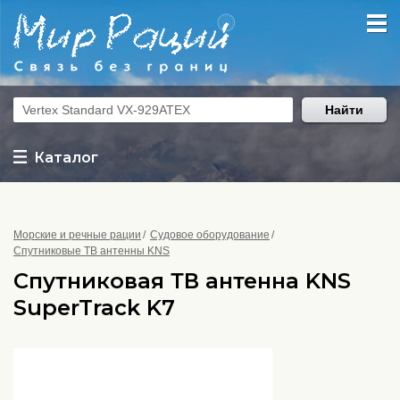
Найти
Каталог
Морские и речные рации
Судовое оборудование
Спутниковые ТВ антенны KNS
Спутниковая ТВ антенна KNS
SuperTrack K7