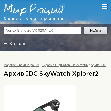
Найти
Каталог
Морские и речные рации
Судовые индикаторные системы
Архив JDC
Архив JDC SkyWatch Xplorer2