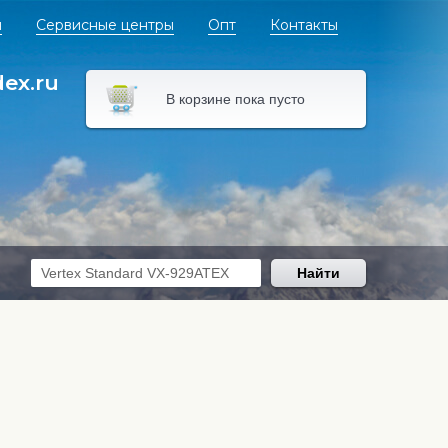
я
Сервисные центры
Опт
Контакты
dex.ru
В корзине пока пусто
Найти