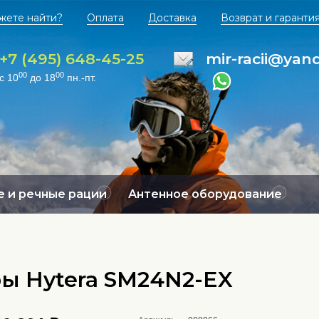
жете найти?
Оплата
Доставка
Возврат и гаранти
+7 (495) 648-45-25
mir-racii@yan
00
00
с 10
до 18
пн.-пт.
 и речные рации
Антенное оборудование
ы Hytera SM24N2-EX