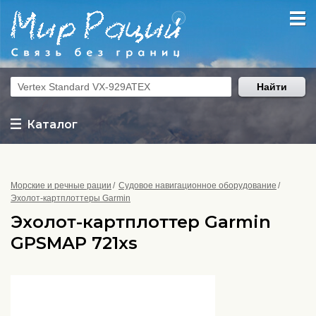
Найти
Каталог
Морские и речные рации
Судовое навигационное оборудование
Эхолот-картплоттеры Garmin
Эхолот-картплоттер Garmin
GPSMAP 721xs