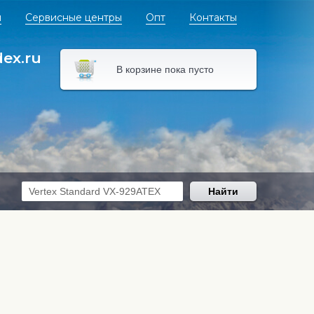
я
Сервисные центры
Опт
Контакты
dex.ru
В корзине пока пусто
Найти