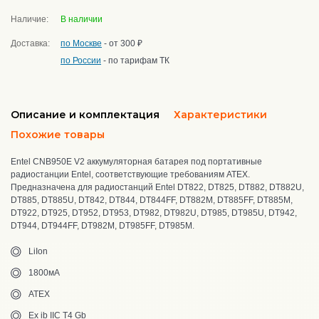
Наличие:
В наличии
Доставка:
по Москве
- от 300 ₽
по России
- по тарифам ТК
Описание и комплектация
Характеристики
Похожие товары
Entel CNB950E V2 аккумуляторная батарея под портативные
радиостанции Entel, соответствующие требованиям ATEX.
Предназначена для радиостанций Entel DT822, DT825, DT882, DT882U,
DT885, DT885U, DT842, DT844, DT844FF, DT882M, DT885FF, DT885M,
DT922, DT925, DT952, DT953, DT982, DT982U, DT985, DT985U, DT942,
DT944, DT944FF, DT982M, DT985FF, DT985M.
LiIon
1800мА
ATEX
Ex ib IIC T4 Gb