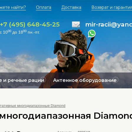
жете найти?
Оплата
Доставка
Возврат и гаранти
+7 (495) 648-45-25
mir-racii@yan
00
00
с 10
до 18
пн.-пт.
 и речные рации
Антенное оборудование
тативные многодиапазонные Diamond
 многодиапазонная Diamon