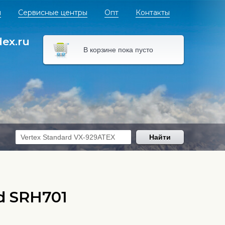
я
Сервисные центры
Опт
Контакты
dex.ru
В корзине пока пусто
Найти
d SRH701