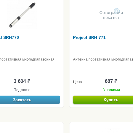
d SRH770
Project SRH-771
портативная многодиапазонная
Антенна портативная многодиапа
3 604 ₽
687 ₽
Цена:
Под заказ
В наличии
Заказать
Купить