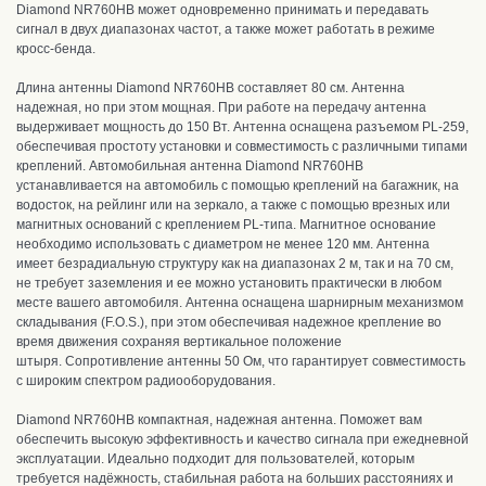
Diamond NR760HB может одновременно принимать и передавать
сигнал в двух диапазонах частот, а также может работать в режиме
кросс-бенда.
Длина антенны Diamond NR760HB составляет 80 см. Антенна
надежная, но при этом мощная.
При работе на передачу антенна
выдерживает мощность до 150 Вт.
Антенна оснащена разъемом PL-259,
обеспечивая простоту установки и совместимость с различными типами
креплений.
Автомобильная антенна Diamond NR760HB
устанавливается на автомобиль с помощью креплений на багажник, на
водосток, на рейлинг или на зеркало, а также с помощью врезных или
магнитных оснований с креплением PL-типа. Магнитное основание
необходимо использовать с диаметром не менее 120 мм. А
нтенна
имеет безрадиальную структуру как на диапазонах 2 м, так и на 70 см,
не требует заземления и ее можно установить практически в любом
месте вашего автомобиля.
Антенна оснащена шарнирным механизмом
складывания (F.O.S.), при этом обеспечивая надежное крепление во
время движения сохраняя вертикальное положение
штыря.
С
опротивление антенны 50 Ом, что гарантирует совместимость
с широким спектром радиооборудования.
Diamond NR760HB компактная, надежная антенна. Поможет вам
обеспечить высокую эффективность и качество сигнала при ежедневной
эксплуатации. И
деально подходит для пользователей, которым
требуется надёжность, стабильная работа на больших расстояниях и