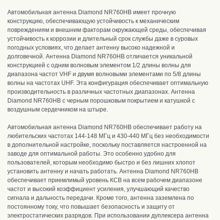
Автомобильная антенна Diamond NR760HB
имеет прочную
конструкцию
, о
беспечивающую устойчивость к механическим
повреждениям и внешним факторам окружающей среды, обеспечивая
устойчивость к коррозии и длительный срок службы даже в суровых
погодных условиях, что делает антенну высоко надежной и
долговечной. Антенна
Diamond NR760HB отличается уникальной
конструкцией с одним волновым элементом 1/2 длины волны для
диапазона частот VHF и двумя волновыми элементами по 5/8 длины
волны на частотах UHF.
Эта конфигурация обеспечивает оптимальную
производительность в различных частотных диапазонах. Антенна
Diamond NR760HB с черным порошковым покрытием и катушкой с
воздушным сердечником на штыре.
Автомобильная антенна Diamond NR760HB
обеспечивает работу
на
любительских частотах 144-148 МГц и 430-440 МГц б
ез необходимости
в дополнительной настройке, поскольку поставляется настроенной на
заводе для оптимальной работы
.
Это особенно удобно для
пользователей, которым необходимо быстро и без лишних хлопот
установить антенну и начать работать. Антенна Diamond NR760HB
обеспечивает приемлимый уровень КСВ на всем рабочем диапазоне
частот и высокий коэффициент усиления, улучшающий качество
сигнала и дальность передачи.
К
роме того, антенна заземлена по
постоянному току, что повышает безопасность и защиту от
электростатических разрядов.
При использовании дуплексера антенна