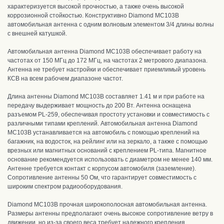
характеризуется высокой прочностью, а также очень высокой
коррозионной стойкостью
. Конструктивно Diamond MC103B
автомобильная антенна с одним волновым элементом 3/4 длины волны
с внешней катушкой.
Автомобильная антенна Diamond MC103B
обеспечивает работу
на
частотах от 150 МГц до 172 МГц, на частотах 2 метрового диапазона.
А
нтенна не требует настройки и обеспечивает приемлимый уровень
КСВ на всем рабочем диапазоне частот
.
Длина антенны Diamond MC103B составляет 1.41 м и п
ри работе на
передачу выдерживает мощность до 200 Вт.
А
нтенна оснащена
разъемом PL-259, обеспечивая простоту установки и совместимость с
различными типами креплений
. А
втомобильная антенна Diamond
MC103B устанавливается на автомобиль с помощью креплений на
багажник, на водосток, на рейлинг или на зеркало, а также с помощью
врезных или магнитных оснований с креплением PL-типа. Магнитное
основание рекомендуется использовать с диаметром не менее 140 мм.
Антенне
требуется контакт с корпусом автомобиля (заземление)
.
С
опротивление антенны 50 Ом, что гарантирует совместимость с
широким спектром радиооборудования.
Diamond MC103B прочная широкополосная автомобильная антенна.
Р
азмеры антенны предполагают очень высокое сопротивление ветру в
движении, но из-за своего веса требует надежного крепления.