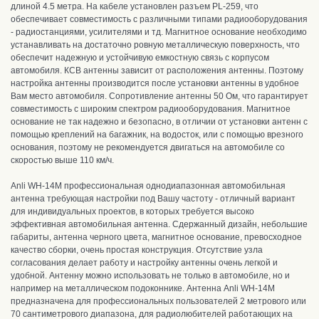
длиной 4.5 метра. На кабеле установлен разъем PL-259, что
обеспечивает совместимость с различными типами радиооборудования
- радиостанциями, усилителями и тд. Магнитное основание необходимо
устанавливать на достаточно ровную металлическую поверхность, что
обеспечит надежную и устойчивую емкостную связь с корпусом
автомобиля.
КСВ антенны зависит от расположения антенны. П
оэтому
настройка антенны производится после установки антенны в удобное
Вам место автомобиля. С
опротивление антенны 50 Ом, что гарантирует
совместимость с широким спектром радиооборудования. Магнитное
основание не так надежно и безопасно, в отличии от установки антенн с
помощью креплений на багажник, на водосток, или с помощью врезного
основания, поэтому не рекомендуется двигаться на автомобиле со
скоростью выше 110 км/ч.
Anli WH-14M профессиональная однодиапазонная автомобильная
антенна требующая настройки под Вашу частоту - отличный вариант
для индивидуальных
проектов, в которых требуется высоко
эффективная автомобильная антенна
.
Сдержанный дизайн, небольшие
габариты, антенна черного цвета, магнитное основание, п
ревосходное
качество сборки, очень простая конструкция.
Отсутствие узла
согласования делает работу и настройку антенны очень легкой и
удобной.
Антенну можно использовать не только в автомобиле, но и
например на металлическом подоконнике. Антенна Anli WH-14M
п
редназначена для профессиональных пользователей 2 метрового или
70 сантиметрового диапазона, для радиолюбителей работающих на