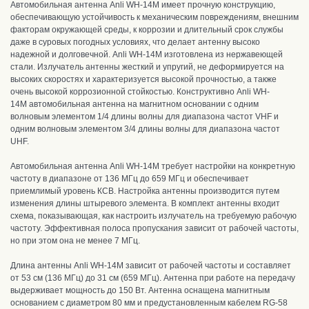
Автомобильная антенна Anli WH-14M
имеет прочную конструкцию
,
о
беспечивающую устойчивость к механическим повреждениям, внешним
факторам окружающей среды, к коррозии и длительный срок службы
даже в суровых погодных условиях, что делает антенну высоко
надежной и долговечной. Anli WH-14M
и
зготовлена из нержавеющей
стали.
Излучатель антенны жесткий и упругий, не деформируется на
высоких скоростях и характеризуется высокой прочностью, а также
очень высокой коррозионной стойкостью. Конструктивно Anli WH-
14M
автомобильная антенна на магнитном основании
с одним
волновым элементом 1/4 длины волны для диапазона частот VHF и
одним волновым элементом 3/4 длины волны для диапазона частот
UHF.
Автомобильная антенна Anli WH-14M
требует настройки
на конкретную
частоту в диапазоне от 136 МГц до 659 МГц и
обеспечивает
приемлимый уровень КСВ. Н
астройка антенны производится путем
изменения длины штыревого элемента. В комплект антенны входит
схема, показывающая, как настроить излучатель на требуемую рабочую
частоту
. Э
ффективная полоса пропускания зависит от рабочей частоты,
но при этом она не менее 7 МГц.
Длина антенны Anli WH-14M зависит от рабочей частоты и составляет
от 53 см (136 МГц) до 31 см (659 МГц). Антенна п
ри работе на передачу
выдерживает мощность до 150 Вт
.
Антенна оснащена магнитным
основанием с диаметром 80 мм и предустановленным кабелем RG-58