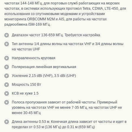
частотах 144-148 МГц, для портовых служб работающих на морских
частотах, в системах использующих протокол Tetra, CDMA, LTE-450, для
использования со спутниковыми модемами и устройствами
мониторинга
ORBCOMM M2M и AIS, для работы на частотах
радиообмена ISM-169 МГц.
Диапазон частот 136-659 МГц. Требуется настройка
Тип антенны 1/4 длины волны на частотах VHF и 3/4 длины волны
на частотах UHF
Направленность круговая
Поляризация линейная вертикальная
Усиление 2.15 dBi (VHF), 3.5 dBi (UHF)
Мощность 150 Вт
КСВ не хуже 1.5
Полоса пропускания з
ависит от рабочей частоты. Примерный
уровень на частотах VHF не менее 7-35 МГц, на частотах UHF не
менее 30-45 МГц
Длина
антенны 0.53 м. Конечная длина зависит от частоты и идет в
пределах от 0.53 м (136 МГц) до 0.31 м (659 МГц)