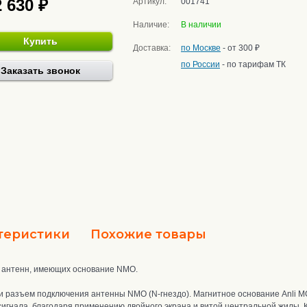
2 630 ₽
Артикул:
001741
Наличие:
В наличии
Купить
Доставка:
по Москве
- от 300 ₽
по России
- по тарифам ТК
Заказать звонок
теристики
Похожие товары
х антенн, имеющих основание NMO.
и р
азъем подключения антенны NMO (N-гнездо). М
агнитное основание Anli 
гнала, благодаря применению двойного экрана и витой центральной жилы. Каб