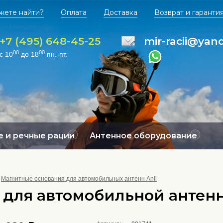
жете найти?
Оплата
Доставка
Возврат и гаранти
+7 (495) 648-45-25
mir-racii@yan
00
00
с 10
до 18
пн.-пт.
 и речные рации
Антенное оборудование
Магнитные основания для автомобильных антенн Anli
 для автомобильной антенн