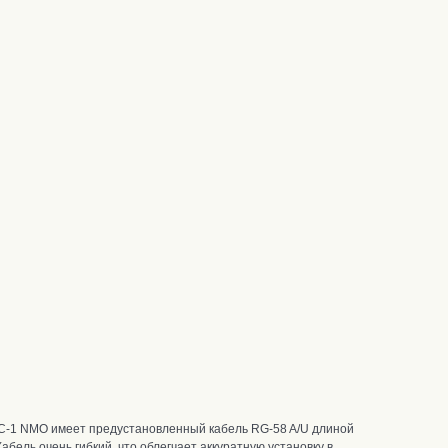
MC-1 NMO имеет предустановленный кабель RG-58 A/U длиной
ель очень гибкий, что облегчает аккуратную установку в