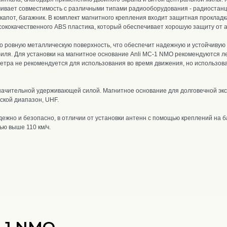
чивает совместимость с различными типами радиооборудования - радиостанц
апот, багажник. В
комплект магнитного крепления входит защитная п
рокладк
сококачественного ABS пластика, который обеспечивает хорошую защиту от а
о ровную металлическую поверхность, что обеспечит надежную и устойчивую
иля. Д
ля установки на магнитное основание Anli MC-1 NMO рекомендуются л
етра не рекомендуется для использования во время движения, но использов
начительной удерживающей силой. Магнитное основание для
долговечной эк
ской диапазон, UHF.
жно и безопасно, в отличии от установки антенн с помощью креплений на ба
ью выше 110 км/ч.