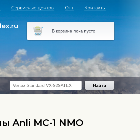
я
Сервисные центры
Опт
Контакты
dex.ru
В корзине пока пусто
Найти
ы Anli MC-1 NMO