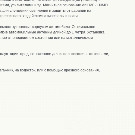
иями, усилителями и тд.
Магнитное основание Anli MC-1 NMO
а для улучшения сцепления и защиты от царапин на
грессивного воздействия атмосферы и влаги.
 емкостную связь с корпусом автомобиля. Оптимальное
егкие автомобильные антенны длиной до 1 метра.
Установка
ание в неподвижном состоянии или на металлическом
сплуатации,
предназначенное для использования с антеннами,
гажник, на водосток, или с помощью врезного основания,