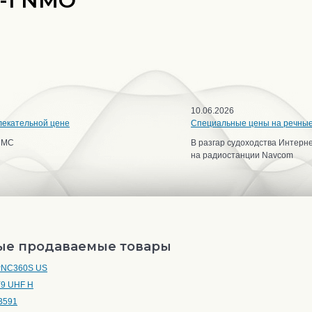
-1 NMO
10.06.2026
лекательной цене
Специальные цены на речны
ИМС
В разгар судоходства Интерн
на радиостанции Navcom
ые продаваемые товары
 PNC360S US
Y9 UHF H
AB591