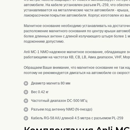
автомобиле. На кабеле установлен разъем PL-259, что обеспе
устанавливается на металлические части автомобиля - крыша, к
лакокрасочном покрытии автомобиля. Корпус изготовлен из вы
Магнитное основание необходимо устанавливать на достаточн
расположение м
агнитного основания по центру крыши автомоб
более длинных антенн с длиной излучающего штыря более 1 м
подоконнике допустимо.
Anli MC-1 NMO
надежное магнитное основание, обладающее з
работающими на частотах КВ, CB, LB, Авиа диапазон, VHF, Мор
Обращаем Ваше внимание, что магнитное основание не так наде
поэтому не рекомендуется двигаться на автомобиле со скорост
Диаметр магнита 80 мм
Вес 0.42 кг
Частотный диапазон DC-500 МГц
Разъем под антенну NMO (N-гнездо)
Кабель RG-58 A/U длиной 4.5 метра с разъемом PL-259