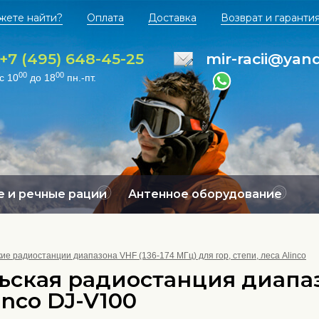
жете найти?
Оплата
Доставка
Возврат и гаранти
+7 (495) 648-45-25
mir-racii@yan
00
00
с 10
до 18
пн.-пт.
 и речные рации
Антенное оборудование
е радиостанции диапазона VHF (136-174 МГц) для гор, степи, леса Alinco
ская радиостанция диапаз
linco DJ-V100