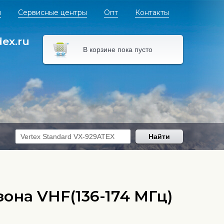
я
Сервисные центры
Опт
Контакты
dex.ru
В корзине пока пусто
Найти
она VHF(136-174 МГц)