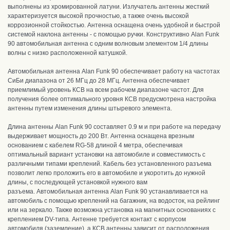
выполнены из хромированной латуни
. И
злучатель антенны жесткий
характеризуется высокой прочностью, а также очень высокой
коррозионной стойкостью. Антенна оснащена очень удобной и быстрой
системой наклона антенны - с помощью ручки. Конструктивно Alan Funk
90
автомобильная антенна с одним волновым элементом 1/4 длины
волны с низко расположенной катушкой.
Автомобильная антенна Alan Funk 90
обеспечивает работу
на частотах
СиБи диапазона от 26 МГц до 28 МГц. А
нтенна обеспечивает
приемлимый уровень КСВ на всем рабочем диапазоне частот.
Для
получения более оптимального уровня КСВ предусмотрена настройка
антенны путем изменения длины штыревого элемента.
Длина антенны Alan Funk 90 составляет 0.9 м и п
ри работе на передачу
выдерживает мощность до 200 Вт
.
А
нтенна оснащена врезным
основанием с кабелем RG-58 длиной 4 метра, обеспечивая
оптимальный вариант установки на автомобиле и совместимость с
различными типами креплений. К
абель без установленного разъема
позволит легко проложить его в автомобиле и укоротить до нужной
длины, с последующей установкой нужного вам
разъема.
А
втомобильная антенна Alan Funk 90 устанавливается на
автомобиль с помощью креплений на багажник, на водосток, на рейлинг
или на зеркало.
Также возможна установка на магнитных основаниях с
креплением DV-типа.
Антенне т
ребуется контакт с корпусом
автомобиля (заземление), а
КСВ антенны зависит от расположения